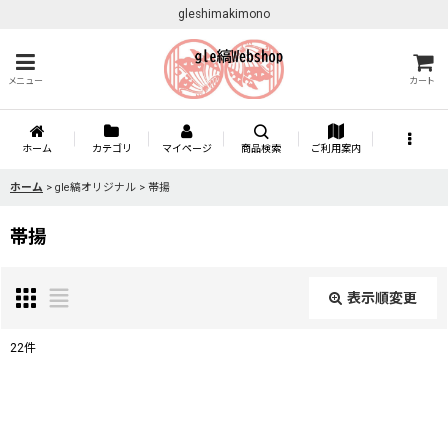
gleshimakimono
メニュー
カート
ホーム
カテゴリ
マイページ
商品検索
ご利用案内
ホーム
>
gle縞オリジナル
>
帯揚
帯揚
表示順変更
閉じる
22
件
表示数
:
並び順
: