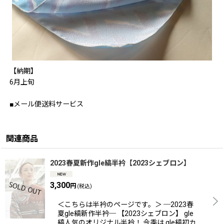
【納期】
6月上旬
■メール便送料サービス
関連商品
2023春夏新作gle縞半衿【2023シェブロン】
3,300
円
(税込)
＜こちらは半衿のページです。＞ ─2023春
夏gle縞新作半衿─ 【2023シェブロン】 gle
縞人気のオリジナル半衿！ 今季は gle縞初カ