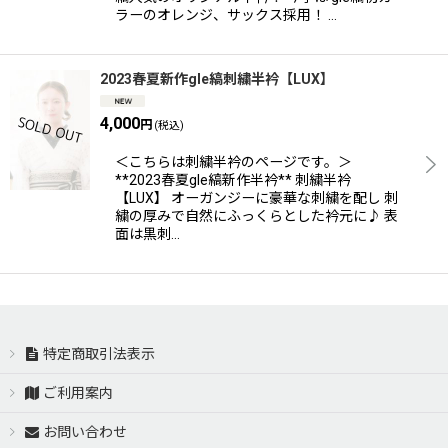
ラーのオレンジ、サックス採用！ …
2023春夏新作gle縞刺繍半衿【LUX】
4,000
円
(税込)
＜こちらは刺繍半衿のページです。＞
**2023春夏gle縞新作半衿** 刺繍半衿
【LUX】 オーガンジーに豪華な刺繍を配し 刺
繍の厚みで自然にふっくらとした衿元に♪ 表
面は黒刺…
特定商取引法表示
ご利用案内
お問い合わせ