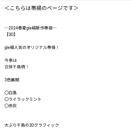
＜こちらは帯揚のページです＞
─2024春夏gle縞新作帯揚─
【3D】
gle縞人気のオリジナル帯揚！
今季は
立体千鳥柄！
3色展開
〇白黒
〇ライラックミント
〇赤灰
大ぶり千鳥の3Dグラフィック