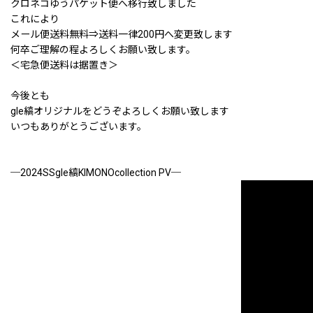
クロネコゆうパケット便へ移行致しました
これにより
メール便送料無料⇒送料一律200円へ変更致します
何卒ご理解の程よろしくお願い致します。
＜宅急便送料は据置き＞
今後とも
gle縞オリジナルをどうぞよろしくお願い致します
いつもありがとうございます。
─2024SSgle縞KIMONOcollection PV─