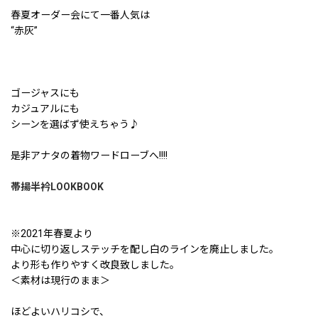
春夏オーダー会にて一番人気は
“赤灰”
ゴージャスにも
カジュアルにも
シーンを選ばず使えちゃう♪
是非アナタの着物ワードローブへ!!!!
帯揚半衿LOOKBOOK
※2021年春夏より
中心に切り返しステッチを配し白のラインを廃止しました。
より形も作りやすく改良致しました。
＜素材は現行のまま＞
ほどよいハリコシで、