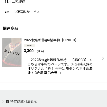
11月上旬即納
■メール便送料サービス
関連商品
2022秋冬新作gle縞半衿【UROCO】
3,300
円
(税込)
─2022秋冬gle縞新作半衿─ 【UROCO】 ＜
こちらは半衿のページです。＞ gle縞人気の
オリジナル半衿！ 今季は モダンなネオ青海
波！ 3色展開 〇赤青白…
特定商取引法表示