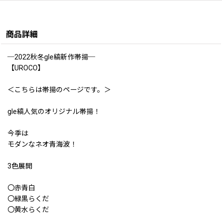
商品詳細
─2022秋冬gle縞新作帯揚─
【UROCO】
＜こちらは帯揚のページです。＞
gle縞人気のオリジナル帯揚！
今季は
モダンなネオ青海波！
3色展開
〇赤青白
〇緑黒らくだ
〇黄水らくだ