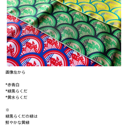
画像左から
*赤青白
*緑黒らくだ
*黄水らくだ
※
緑黒らくだの緑は
鮮やかな黄緑