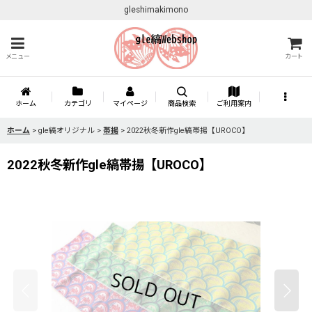
gleshimakimono
メニュー
カート
ホーム
カテゴリ
マイページ
商品検索
ご利用案内
ホーム
>
gle縞オリジナル
>
帯揚
>
2022秋冬新作gle縞帯揚【UROCO】
2022秋冬新作gle縞帯揚【UROCO】