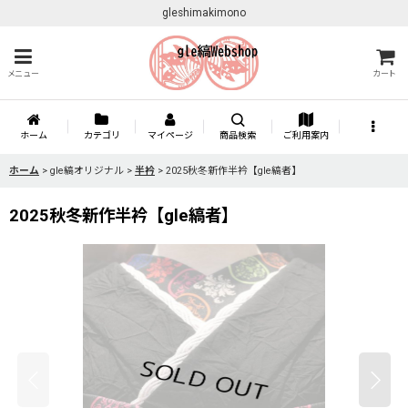
gleshimakimono
メニュー
カート
ホーム
カテゴリ
マイページ
商品検索
ご利用案内
ホーム
>
gle縞オリジナル
>
半衿
>
2025秋冬新作半衿【gle縞者】
2025秋冬新作半衿【gle縞者】