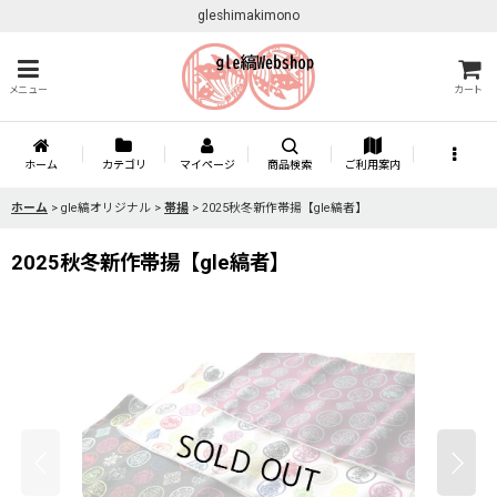
gleshimakimono
メニュー
カート
ホーム
カテゴリ
マイページ
商品検索
ご利用案内
ホーム
>
gle縞オリジナル
>
帯揚
>
2025秋冬新作帯揚【gle縞者】
2025秋冬新作帯揚【gle縞者】