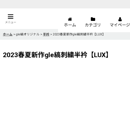
メニュー
ホーム
カテゴリ
マイページ
ホーム
>
gle縞オリジナル
>
半衿
>
2023春夏新作gle縞刺繍半衿【LUX】
2023春夏新作gle縞刺繍半衿【LUX】