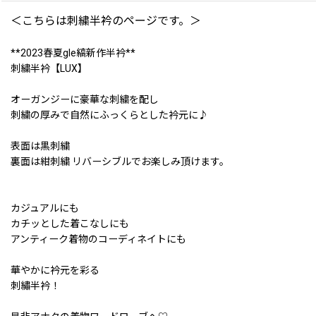
＜こちらは刺繍半衿のページです。＞
**2023春夏gle縞新作半衿**
刺繍半衿【LUX】
オーガンジーに豪華な刺繍を配し
刺繍の厚みで自然にふっくらとした衿元に♪
表面は黒刺繍
裏面は紺刺繍 リバーシブルでお楽しみ頂けます。
カジュアルにも
カチッとした着こなしにも
アンティーク着物のコーディネイトにも
華やかに衿元を彩る
刺繡半衿！