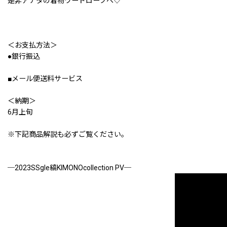
是非アナタの着物ワードローブへ♡
＜お支払方法＞
●銀行振込
■メール便送料サービス
＜納期＞
6月上旬
※下記商品解説も必ずご覧ください。
─2023SSgle縞KIMONOcollection PV─