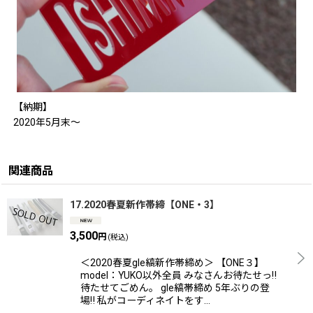
【納期】
2020年5月末〜
関連商品
17.2020春夏新作帯締【ONE・3】
3,500
円
(税込)
＜2020春夏gle縞新作帯締め＞ 【ONE３】
model：YUKO以外全員 みなさんお待たせっ‼
待たせてごめん。 gle縞帯締め 5年ぶりの登
場‼ 私がコーディネイトをす…