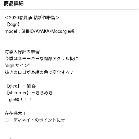
商品詳細
＜2020春夏gle縞新作帯留＞
【Sign】
model：SHIHO/AYAKA/Moco/gle縞
毎季大好評の帯留‼
今季はスモーキーな肉厚アクリル板に
“sign サイン”
抜きのロゴが帯締の色で変化する♪
【glee】－ 歓喜
【shimmer】－きらめき
＝gle縞！！！
存在感大！
コーディネイトのポイントに☆