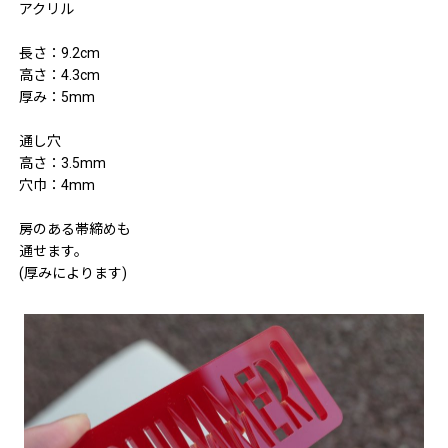
アクリル
長さ：9.2cm
高さ：4.3cm
厚み：5mm
通し穴
高さ：3.5mm
穴巾：4mm
房のある帯締めも
通せます。
(厚みによります)