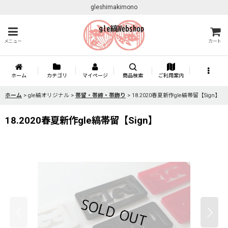
gleshimakimono
メニュー
カート
ホーム
カテゴリ
マイページ
商品検索
ご利用案内
ホーム
>
gle縞オリジナル
>
帯留・帯締・帯飾り
>
18.2020春夏新作gle縞帯留【Sign】
18.2020春夏新作gle縞帯留【Sign】