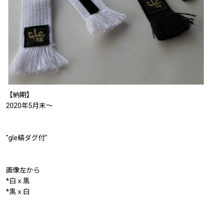
【納期】
2020年5月末〜
"gle縞ダグ付"
画像左から
*白ｘ黒
*黒ｘ白