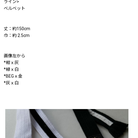
ライン>
ベルベット
丈：約150cm
巾：約 2.5cm
画像左から
*紺ｘ灰
*緑ｘ白
*BEGｘ金
*灰ｘ白