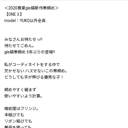
＜2020春夏gle縞新作帯締め＞
【ONE３】
model：YUKO以外全員
みなさんお待たせっ‼
待たせてごめん。
gle縞帯締め 5年ぶりの登場‼
私がコーディネイトをする中で
欠かせない ハズせないこの帯締め。
どうしても手が伸びる優秀な子！
締めやすく緩まず
使いやすいよう計算。
端処理はフリンジ。
本結びでも
リボン結びでも
帯留を使っても