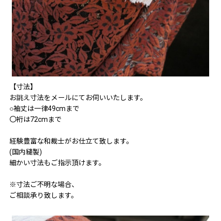
【寸法】
お誂え寸法をメールにてお伺いいたします。
○袖丈は一律49cmまで
〇裄は72cmまで
経験豊富な和裁士がお仕立て致します。
(国内縫製)
細かい寸法もご指示頂けます。
※寸法ご不明な場合、
ご相談承り致します。