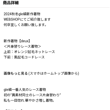
商品詳細
2024秋冬gle縞新作着物
WEBSHOPにてご紹介致します
何卒宜しくお願い致します。
新作着物【deux】
＜片身替りレース着物＞
上前：オレンジ起毛ネットレース
下前：黒起毛コードレース
画像もっと見る
(スマホはホームトップ画像から)
gle縞一番人気のレース着物
初の”異素材同士のレース片身替わり”
私も一目惚れ 華やかさ増し着物。