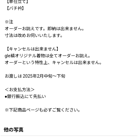
【単仕立て】
【バチ衿】
※注
オーダーお誂えです。即納は出来ません。
寸法は改めお伺いいたします。
【キャンセルは出来ません】
gle縞オリジナル着物は全てオーダーお誂え。
オーダーという特性上、キャンセルは出来ません。
お渡しは 2025年2月中旬〜下旬
＜お支払方法＞
●銀行振込にて先払い
※下記商品ページも必ずご覧ください。
他の写真