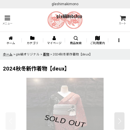
gleshimakimono
メニュー
カート
ホーム
カテゴリ
マイページ
商品検索
ご利用案内
ホーム
>
gle縞オリジナル
>
着物
>
2024秋冬新作着物【deux】
2024秋冬新作着物【deux】