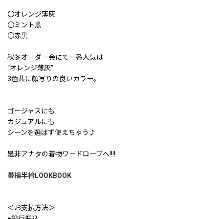
〇オレンジ薄灰
〇ミント黒
〇赤黒
秋冬オーダー会にて一番人気は
“オレンジ薄灰”
3色共に顔写りの良いカラー。
ゴージャスにも
カジュアルにも
シーンを選ばず使えちゃう♪
是非アナタの着物ワードローブへ!!!!
帯揚半衿LOOKBOOK
＜お支払方法＞
●銀行振込