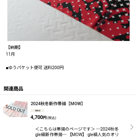
【納期】
11月
■ゆうパケット便可 送料200円
関連商品
2024秋冬新作帯揚【MOW】
4,700
円
(税込)
＜こちらは帯揚のページです＞ ─2024秋冬
gle縞新作帯揚─ 【MOW】 gle縞人気のオリ