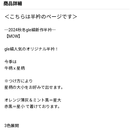
商品詳細
＜こちらは半衿のページです＞
─2024秋冬gle縞新作半衿─
【MOW】
gle縞人気のオリジナル半衿！
今季は
牛柄ｘ星柄
※つけ方により
星柄の大小をお好みで出せます。
オレンジ薄灰＆ミント黒＝星大
赤黒＝星小 で着けております。
3色展開