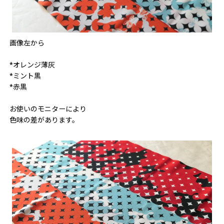
画像左から
*オレンジ薄灰
*ミント黒
*赤黒
お使いのモニターにより
色味の差があります。