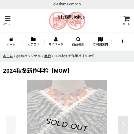
gleshimakimono
メニュー
カート
ホーム
カテゴリ
マイページ
商品検索
ご利用案内
ホーム
>
gle縞オリジナル
>
半衿
>
2024秋冬新作半衿【MOW】
2024秋冬新作半衿【MOW】