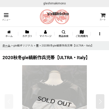
gleshimakimono
メニュー
カート
ホーム
カテゴリ
マイページ
商品検索
ご利用案内
ホーム
>
gle縞オリジナル
>
帯
>
2020秋冬gle縞新作兵児帯【ULTRA・Italy】
2020秋冬gle縞新作兵児帯【ULTRA・Italy】