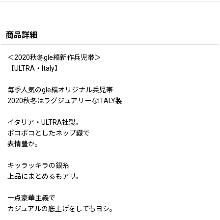
商品詳細
＜2020秋冬gle縞新作兵児帯＞
【ULTRA・Italy】
毎季人気のgle縞オリジナル兵児帯
2020秋冬はラグジュアリーなITALY製
イタリア・ULTRA社製。
ポコポコとしたネップ織で
表情豊か。
キッラッキラの銀糸
上品にまとめるもアリ。
一点豪華主義で
カジュアルの底上げをしてもヨシ。