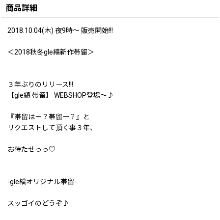
商品詳細
2018.10.04(木) 夜9時〜 販売開始!!!
＜2018秋冬gle縞新作帯留＞
３年ぶりのリリース!!!
【gle縞 帯留】 WEBSHOP登場〜♪
『帯留はー？帯留ー？』と
リクエストして頂く事３年、
お待たせっっ♡
-gle縞オリジナル帯留-
スッゴイのどうぞ♪