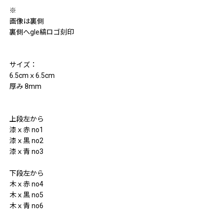
※
画像は裏側
裏側へgle縞ロゴ刻印
サイズ：
6.5cmｘ6.5cm
厚み 8mm
上段左から
漆ｘ赤 no1
漆ｘ黒 no2
漆ｘ青 no3
下段左から
木ｘ赤 no4
木ｘ黒 no5
木ｘ青 no6