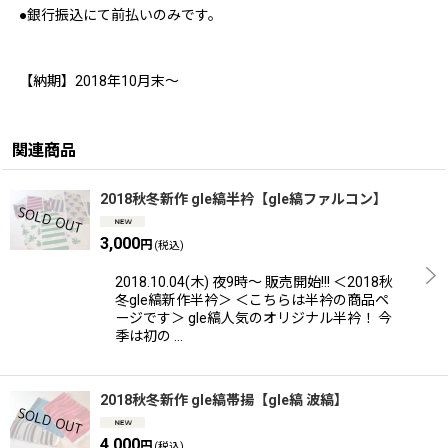
●銀行振込にて前払いのみです。
【納期】2018年10月末〜
関連商品
2018秋冬新作 gle縞半衿【gle縞ファルコン】
3,000
円
(税込)
2018.10.04(木) 夜9時〜 販売開始!!! ＜2018秋
冬gle縞新作半衿＞ ＜こちらは半衿の商品ペ
ージです＞ gle縞人気のオリジナル半衿！ 今
季は初の …
2018秋冬新作 gle縞帯揚【gle縞 波縞】
4,000
円
(税込)