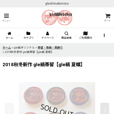
gleshimakimono
メニュー
カート
ホーム
カテゴリ
マイページ
商品検索
ご利用案内
ホーム
>
gle縞オリジナル
>
帯留・帯締・帯飾り
>
2018秋冬新作 gle縞帯留【gle縞 夏蝶】
2018秋冬新作 gle縞帯留【gle縞 夏蝶】