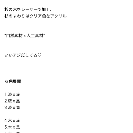
杉の木をレーザーで加工、
杉のまわりはクリア色なアクリル
"自然素材ｘ人工素材"
いいアジだしてる♡
６色展開
1.漆ｘ赤
2.漆ｘ黒
3.漆ｘ青
4.木ｘ赤
5.木ｘ黒