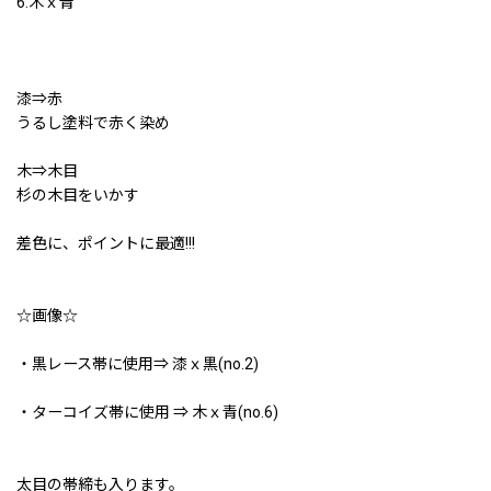
6.木ｘ青
漆⇒赤
うるし塗料で赤く染め
木⇒木目
杉の木目をいかす
差色に、ポイントに最適!!!
☆画像☆
・黒レース帯に使用⇒ 漆ｘ黒(no.2)
・ターコイズ帯に使用 ⇒ 木ｘ青(no.6)
太目の帯締も入ります。