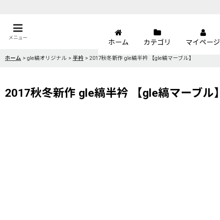
メニュー
ホーム
カテゴリ
マイページ
ホーム
>
gle縞オリジナル
>
半衿
>
2017秋冬新作 gle縞半衿 【gle縞マーブル】
2017秋冬新作 gle縞半衿 【gle縞マーブル