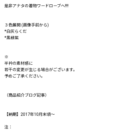
是非アナタの着物ワードローブへ!!!!
３色展開 (画像手前から)
*白灰らくだ
*黒緑紫
※
半衿の素材感に
若干の変更が生じる場合がございます。
予めご了承ください。
（商品紹介ブログ記事）
【納期】2017年10月末頃〜
注：