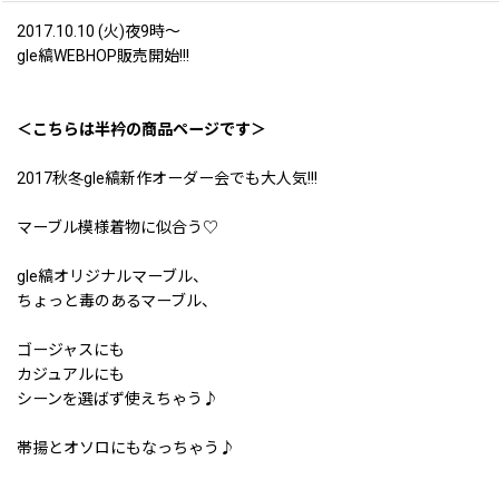
2017.10.10 (火)夜9時〜
gle縞WEBHOP販売開始!!!
＜こちらは半衿の商品ページです＞
2017秋冬gle縞新作オーダー会でも大人気!!!
マーブル模様着物に似合う♡
gle縞オリジナルマーブル、
ちょっと毒のあるマーブル、
ゴージャスにも
カジュアルにも
シーンを選ばず使えちゃう♪
帯揚とオソロにもなっちゃう♪