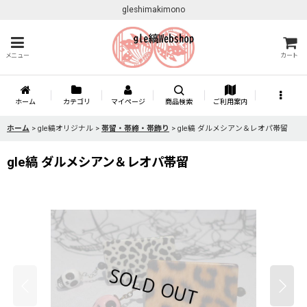
gleshimakimono
メニュー
カート
ホーム
カテゴリ
マイページ
商品検索
ご利用案内
ホーム
>
gle縞オリジナル
>
帯留・帯締・帯飾り
>
gle縞 ダルメシアン＆レオパ帯留
gle縞 ダルメシアン＆レオパ帯留