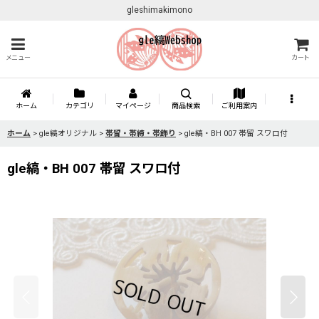
gleshimakimono
メニュー
カート
ホーム
カテゴリ
マイページ
商品検索
ご利用案内
ホーム
>
gle縞オリジナル
>
帯留・帯締・帯飾り
>
gle縞・BH 007 帯留 スワロ付
gle縞・BH 007 帯留 スワロ付